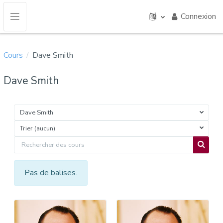
Passer au contenu principal
Connexion
Panneau latéral
Cours
Dave Smith
Dave Smith
Dave Smith
Trier (aucun)
Rechercher des cours
Recherc
Pas de balises.