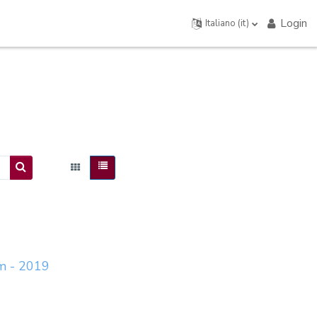
Login
Italiano ‎(it)‎
Cerca corsi
m - 2019