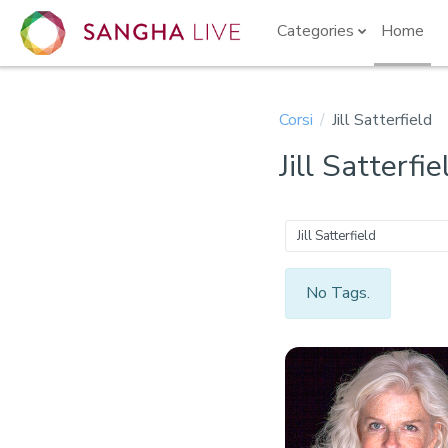
Vai al contenuto principale
Categories
Home
Corsi
Jill Satterfield
Jill Satterfie
Jill Satterfield
No Tags.