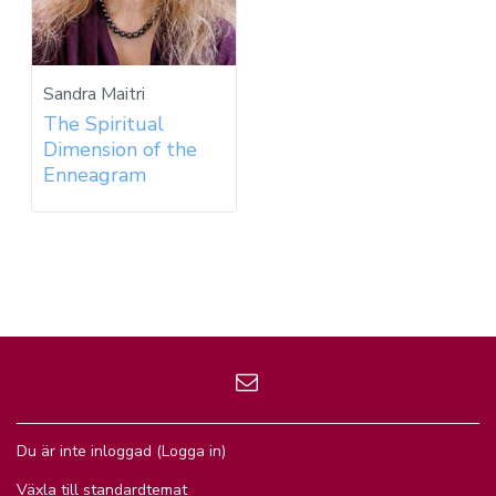
Sandra Maitri
The Spiritual
Dimension of the
Enneagram
Du är inte inloggad (
Logga in
)
Växla till standardtemat