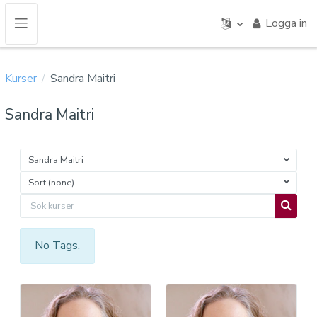
Gå direkt till huvudinnehåll
Logga in
Sidopanel
Kurser
Sandra Maitri
Sandra Maitri
Sandra Maitri
Sort (none)
Sök kurser
Sök kur
No Tags.